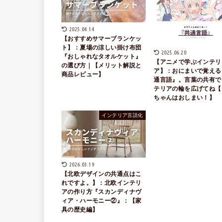
2025.04.14
【おすすめサマーブランケッ
ト】：夏場の涼しい掛け布団
2025.06.20
『おしゃれなタオルケット』
【アニメで学ぶインテリ
の選び方｜【メリット解説と
ア】：おにまいで覚える
商品レビュー】
通言語』。言葉の共有で
テリアの輪を広げてね【
ちゃんはおしまい！】
インテリア言語化
2026.03.19
【北欧デザインの共通点はこ
れですよ。】：北欧インテリ
アの作り方『スカンディナヴ
ィア・ハーモニー②』：【家
具の歴史編】