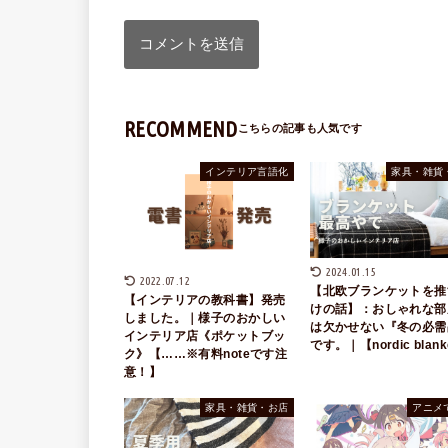
RECOMMEND
インテリア言語化
家具・雑貨
2024.01.15
2022.07.12
【北欧ブランケットを推
【インテリアの教科書】発売
けの話】：おしゃれな部
しました。｜様子のおかしい
は欠かせない『冬の必需
インテリア店《ポケットブッ
です。｜【nordic blank
ク》【……※有料noteです注
意！】
家具・雑貨・お店
アニメ