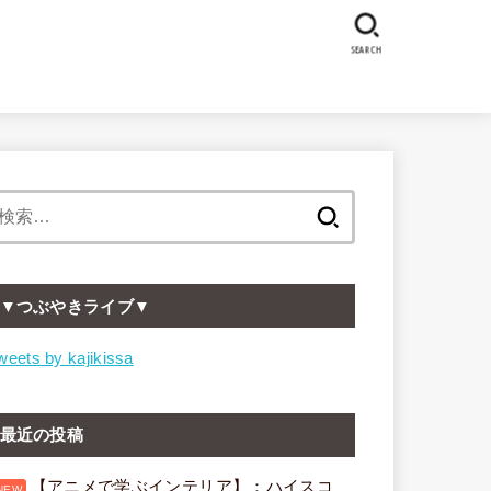
SEARCH
検
索:
▼つぶやきライブ▼
weets by kajikissa
最近の投稿
【アニメで学ぶインテリア】：ハイスコ