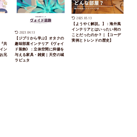
2025.05.13
【ようやく解説。】：海外風
インテリアとはいったい何の
2023.04.13
ことだったのか？｜【コーデ
【ジブリから学ぶ】オタクの
実例とトレンドの歴史】
『共
趣味部屋インテリア《ヴォイ
イン
ド装飾》：立体空間に抑揚を
お兄
与える家具・雑貨｜天空の城
ラピュタ