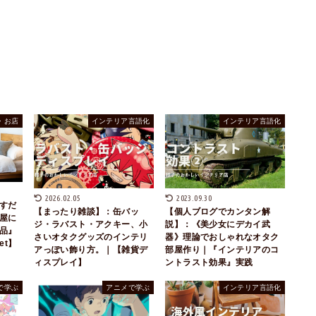
・お店
インテリア言語化
インテリア言語化
2026.02.05
2023.09.30
すだ
【まったり雑談】：缶バッ
【個人ブログでカンタン解
屋に
ジ・ラバスト・アクキー、小
説】：《美少女にデカイ武
品』
さいオタクグッズのインテリ
器》理論でおしゃれなオタク
et】
アっぽい飾り方。｜【雑貨デ
部屋作り｜『インテリアのコ
ィスプレイ】
ントラスト効果』実践
で学ぶ
アニメで学ぶ
インテリア言語化