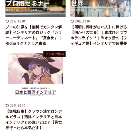
2022.06.04
2022.06.04
プロの知識を【無料でカンタン解
【照明に興味がない人】に捧げる
説】インテリアのロジック『カラ
【明かりの世界】｜電球ひとつで
ーコーディネート』『黄金比』｜
ホテルライク？｜※オタ活の【フ
Rignaリグナテラス東京
ィギュア棚】インテリアで超重要
アニメで学ぶ
2023.09.30
【無職転生】クラウン法でロンデ
ルガラス｜西洋インテリアと日本
インテリアとの違いとは？【異世
界行ったら本気だす】