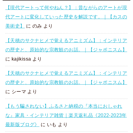
【現代アートって何やねん？】：昔ながらのアートが現
代アートに変化していった歴史を解説です。｜【カスの
美術史】
に
のみ
より
【天穂のサクナヒメで覚えるアニミズム】：インテリア
の歴史と、原始的な宗教観のお話。｜【ジャポニスム】
に
kajikissa
より
【天穂のサクナヒメで覚えるアニミズム】：インテリア
の歴史と、原始的な宗教観のお話。｜【ジャポニスム】
に
シーマ
より
【もう騙されない】ふるさと納税の『本当におしゃれ
な』家具・インテリア雑貨｜楽天返礼品《2022-2023年
最新版ブログ》
に
いも
より