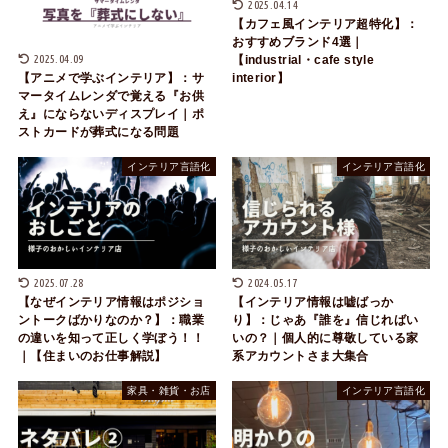
2025.04.14
【カフェ風インテリア超特化】：
おすすめブランド4選｜
2025.04.09
【industrial・cafe style
interior】
【アニメで学ぶインテリア】：サ
マータイムレンダで覚える『お供
え』にならないディスプレイ｜ポ
ストカードが葬式になる問題
インテリア言語化
インテリア言語化
2025.07.28
2024.05.17
【なぜインテリア情報はポジショ
【インテリア情報は嘘ばっか
ントークばかりなのか？】：職業
り】：じゃあ『誰を』信じればい
の違いを知って正しく学ぼう！！
いの？｜個人的に尊敬している家
｜【住まいのお仕事解説】
系アカウントさま大集合
家具・雑貨・お店
インテリア言語化