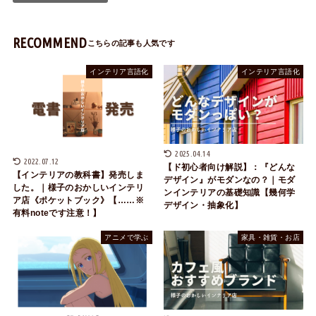
RECOMMEND
インテリア言語化
インテリア言語化
2025.04.14
2022.07.12
【ド初心者向け解説】：『どんな
【インテリアの教科書】発売しま
デザイン』がモダンなの？｜モダ
した。｜様子のおかしいインテリ
ンインテリアの基礎知識【幾何学
ア店《ポケットブック》【……※
デザイン・抽象化】
有料noteです注意！】
アニメで学ぶ
家具・雑貨・お店