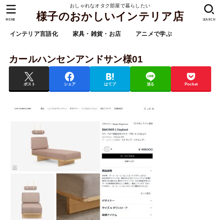
おしゃれなオタク部屋で暮らしたい
様子のおかしいインテリア店
MENU
SEARCH
インテリア言語化
家具・雑貨・お店
アニメで学ぶ
カールハンセンアンドサン様01
ポスト
シェア
はてブ
送る
Pocket