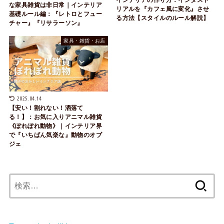
な家具雑貨は非日常｜インテリア
リアルを『カフェ風に変化』させ
基礎ルール編：『レトロとフュー
る方法【スタイルのルール解説】
チャー』『リサラーソン』
家具・雑貨・お店
2025.04.14
【安い！割れない！洒落て
る！】：お気に入りアニマル雑貨
《ぽれぽれ動物》｜インテリア界
で『いちばん気楽な』動物のオブ
ジェ
検
索: