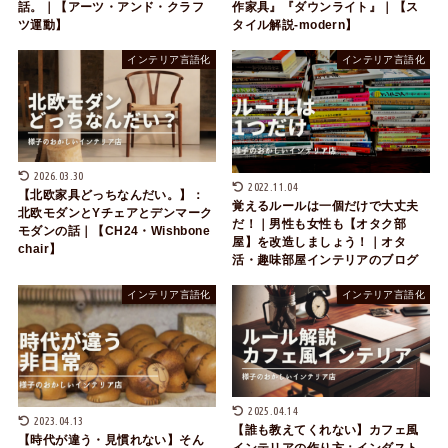
話。｜【アーツ・アンド・クラフ
作家具』『ダウンライト』｜【ス
ツ運動】
タイル解説-modern】
インテリア言語化
インテリア言語化
2026.03.30
2022.11.04
【北欧家具どっちなんだい。】：
覚えるルールは一個だけで大丈夫
北欧モダンとYチェアとデンマーク
だ！｜男性も女性も【オタク部
モダンの話｜【CH24・Wishbone
屋】を改造しましょう！｜オタ
chair】
活・趣味部屋インテリアのブログ
インテリア言語化
インテリア言語化
2025.04.14
2023.04.13
【誰も教えてくれない】カフェ風
【時代が違う・見慣れない】そん
インテリアの作り方：インダスト