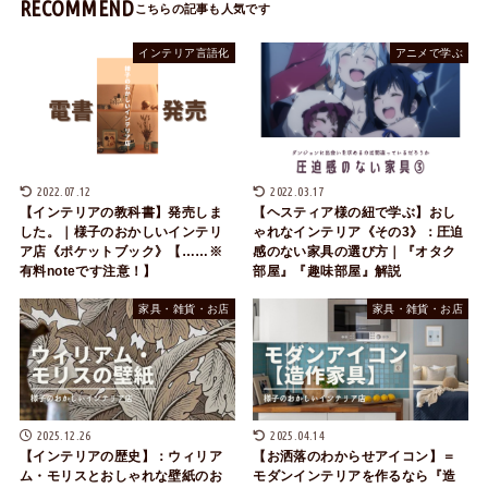
RECOMMEND
インテリア言語化
アニメで学ぶ
2022.07.12
2022.03.17
【インテリアの教科書】発売しま
【ヘスティア様の紐で学ぶ】おし
した。｜様子のおかしいインテリ
ゃれなインテリア《その3》：圧迫
ア店《ポケットブック》【……※
感のない家具の選び方｜『オタク
有料noteです注意！】
部屋』『趣味部屋』解説
家具・雑貨・お店
家具・雑貨・お店
2025.12.26
2025.04.14
【インテリアの歴史】：ウィリア
【お洒落のわからせアイコン】＝
ム・モリスとおしゃれな壁紙のお
モダンインテリアを作るなら『造