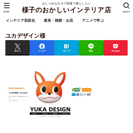
おしゃれなオタク部屋で暮らしたい
様子のおかしいインテリア店
MENU
SEARCH
インテリア言語化
家具・雑貨・お店
アニメで学ぶ
ユカデザイン様
ポスト
シェア
はてブ
送る
Pocket