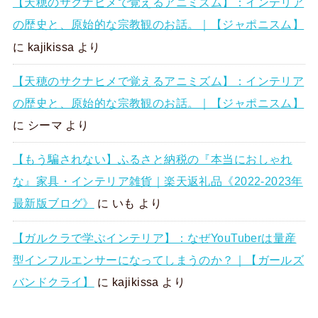
【天穂のサクナヒメで覚えるアニミズム】：インテリア
の歴史と、原始的な宗教観のお話。｜【ジャポニスム】
に
kajikissa
より
【天穂のサクナヒメで覚えるアニミズム】：インテリア
の歴史と、原始的な宗教観のお話。｜【ジャポニスム】
に
シーマ
より
【もう騙されない】ふるさと納税の『本当におしゃれ
な』家具・インテリア雑貨｜楽天返礼品《2022-2023年
最新版ブログ》
に
いも
より
【ガルクラで学ぶインテリア】：なぜYouTuberは量産
型インフルエンサーになってしまうのか？｜【ガールズ
バンドクライ】
に
kajikissa
より