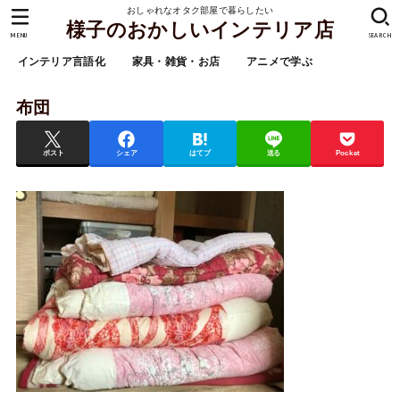
おしゃれなオタク部屋で暮らしたい
様子のおかしいインテリア店
MENU
SEARCH
インテリア言語化
家具・雑貨・お店
アニメで学ぶ
布団
ポスト
シェア
はてブ
送る
Pocket