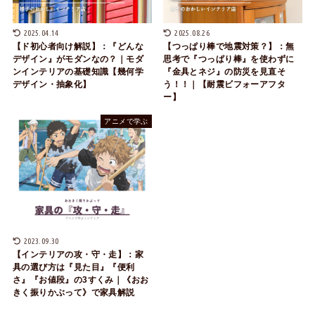
2025.04.14
2025.08.26
【ド初心者向け解説】：『どんな
【つっぱり棒で地震対策？】：無
デザイン』がモダンなの？｜モダ
思考で『つっぱり棒』を使わずに
ンインテリアの基礎知識【幾何学
『金具とネジ』の防災を見直そ
デザイン・抽象化】
う！！｜【耐震ビフォーアフタ
ー】
アニメで学ぶ
2023.09.30
【インテリアの攻・守・走】：家
具の選び方は『見た目』『便利
さ』『お値段』の3すくみ｜《おお
きく振りかぶって》で家具解説