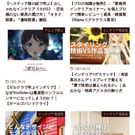
【ヘスティア様の紐で学ぶ】おし
【プロの知識が無料】：『業務用
ゃれなインテリア《その3》：圧迫
インテリアセミナー』を個人ブロ
感のない家具の選び方｜『オタク
グで簡単レビュー｜家具・雑貨屋
部屋』『趣味部屋』解説
《Rignaリグナテラス東京》
アニメで学ぶ
インテリア言語化
2023.06.28
【インテリア×デスマッチ】：有坂
真白さんディスプレイで覚える
2025.09.24
『愛で技術は越えられるか』｜あ
【ガルクラで学ぶインテリア】：
おかな・特典アクスタの飾り方
なぜYouTuberは量産型インフルエ
ンサーになってしまうのか？｜
【ガールズバンドクライ】
インテリア言語化
インテリア言語化