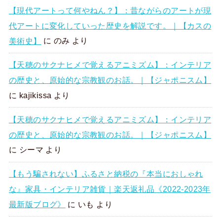
【現代アートって何やねん？】：昔ながらのアートが現
代アートに変化していった歴史を解説です。｜【カスの
美術史】
に
のみ
より
【天穂のサクナヒメで覚えるアニミズム】：インテリア
の歴史と、原始的な宗教観のお話。｜【ジャポニスム】
に
kajikissa
より
【天穂のサクナヒメで覚えるアニミズム】：インテリア
の歴史と、原始的な宗教観のお話。｜【ジャポニスム】
に
シーマ
より
【もう騙されない】ふるさと納税の『本当におしゃれ
な』家具・インテリア雑貨｜楽天返礼品《2022-2023年
最新版ブログ》
に
いも
より