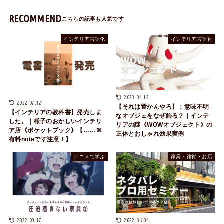
RECOMMEND
インテリア言語化
インテリア言語化
2023.04.13
2022.07.12
【それは置かんやろ】：意味不明
【インテリアの教科書】発売しま
なオブジェをなぜ飾る？｜インテ
した。｜様子のおかしいインテリ
リアの謎《WOWオブジェクト》の
ア店《ポケットブック》【……※
正体とおしゃれ効果実例
有料noteです注意！】
アニメで学ぶ
家具・雑貨・お店
2022.03.17
2022.06.04