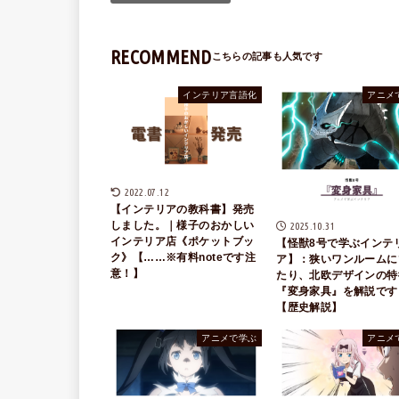
RECOMMEND
インテリア言語化
アニメ
2022.07.12
【インテリアの教科書】発売
しました。｜様子のおかしい
2025.10.31
インテリア店《ポケットブッ
【怪獣8号で学ぶインテ
ク》【……※有料noteです注
ア】：狭いワンルームに
意！】
たり、北欧デザインの特
『変身家具』を解説です
【歴史解説】
アニメで学ぶ
アニメ