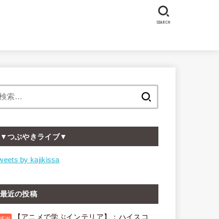
SEARCH
検
索:
▼つぶやきライブ▼
weets by kajikissa
最近の投稿
【アニメで学ぶインテリア】：ハイスコ