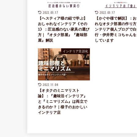
2022.03.17
2022.03.17
【ヘスティア様の紐で学ぶ】
【かぐや様で解説】：お
おしゃれなインテリア《その
れなオタク部屋の作り方
1》：圧迫感のない家具の選び
ンテリア個人ブログで白
方｜『オタク部屋』『趣味部
行・伊井野ミコちゃんを
屋』解説
しています
インテリア言語化
2022.11.04
【オタクのミニマリスト
論】：『趣味活インテリア』
と『ミニマリズム』は両立で
きるのか？｜様子のおかしい
インテリア店