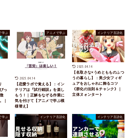
で学ぶ
アニメで学ぶ
インテリア言語化
2025.04.14
【名取さな×うめともものふつ
うの暮らし】：美少女フィギ
2025.04.14
ュアをおしゃれに飾るコツ
リ
【恋愛ラボで覚える】：イン
《群化の法則＆チャンク》｜
ぴっ
テリアは『試行錯誤』を楽し
立体ヌォンタート
徴
もう！｜正解をなぞる作業に
。｜
気を付けて【アニメで学ぶ模
様替え】
で学ぶ
インテリア言語化
インテリア言語化