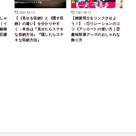
2023.04.13
2023.04.13
しゃ
【《見せる収納》と《隠す収
【雑貨同士をリンクさせよ
｜イ
納》の違い】を分かりやす
う！】：①リレーションのコ
銀御
く：本当は『見せたらステキ
ツ《アンカー》の使い方｜②
応援
な収納方法』『隠したらステ
趣味部屋グッズのおしゃれな
キな収納方法』
飾り方