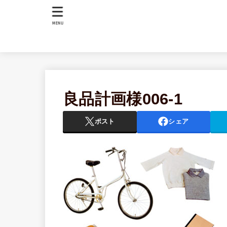
MENU
良品計画様006-1
ポスト
シェア