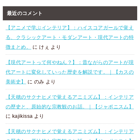
最近のコメント
【アニメで学ぶインテリア】：ハイスコアガールで覚え
る、クラシックアート・モダンアート・現代アートの特
徴まとめ。
に
けぇ
より
【現代アートって何やねん？】：昔ながらのアートが現
代アートに変化していった歴史を解説です。｜【カスの
美術史】
に
のみ
より
【天穂のサクナヒメで覚えるアニミズム】：インテリア
の歴史と、原始的な宗教観のお話。｜【ジャポニスム】
に
kajikissa
より
【天穂のサクナヒメで覚えるアニミズム】：インテリア