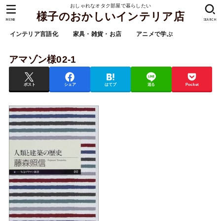
おしゃれなオタク部屋で暮らしたい
様子のおかしいインテリア店
MENU
SEARCH
インテリア言語化
家具・雑貨・お店
アニメで学ぶ
アマゾン様02-1
ポスト
シェア
はてブ
送る
Pocket