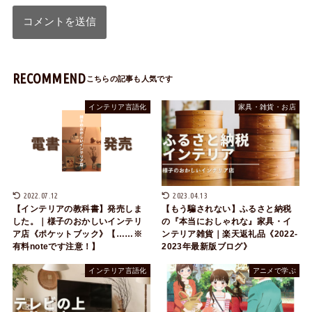
RECOMMEND
インテリア言語化
家具・雑貨・お店
2022.07.12
2023.04.13
【インテリアの教科書】発売しま
【もう騙されない】ふるさと納税
した。｜様子のおかしいインテリ
の『本当におしゃれな』家具・イ
ア店《ポケットブック》【……※
ンテリア雑貨｜楽天返礼品《2022-
有料noteです注意！】
2023年最新版ブログ》
インテリア言語化
アニメで学ぶ