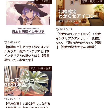
アニメで学ぶ
家具・雑貨・お店
2025.04.14
【北欧わからせアイコン】：北欧
インテリアのデメリット『見抜け
2023.09.30
ない』『違いが分からない』問題
｜【北欧の記号でぜんぶ解決】
【無職転生】クラウン法でロンデ
ルガラス｜西洋インテリアと日本
インテリアとの違いとは？【異世
界行ったら本気だす】
家具・雑貨・お店
2022.12.12
【年末企画】：2022年につながる
《今年買って良かったアイテム》