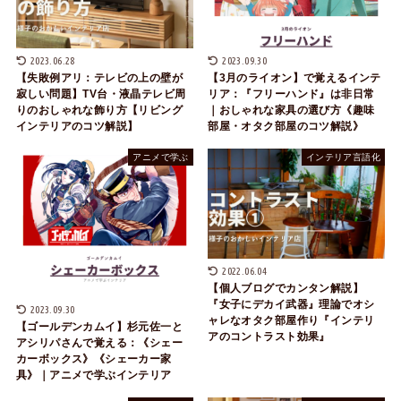
2023.06.28
2023.09.30
【失敗例アリ：テレビの上の壁が
【3月のライオン】で覚えるインテ
寂しい問題】TV台・液晶テレビ周
リア：『フリーハンド』は非日常
りのおしゃれな飾り方【リビング
｜おしゃれな家具の選び方《趣味
インテリアのコツ解説】
部屋・オタク部屋のコツ解説》
アニメで学ぶ
インテリア言語化
2022.06.04
【個人ブログでカンタン解説】
『女子にデカイ武器』理論でオシ
2023.09.30
ャレなオタク部屋作り『インテリ
【ゴールデンカムイ】杉元佐一と
アのコントラスト効果』
アシリパさんで覚える：《シェー
カーボックス》《シェーカー家
具》｜アニメで学ぶインテリア