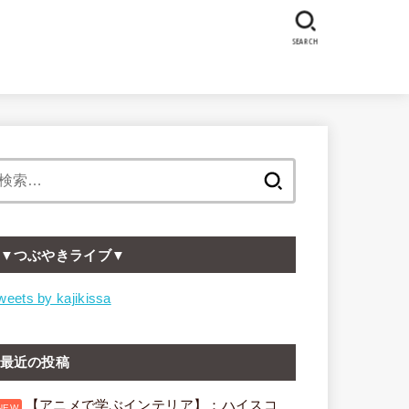
SEARCH
検
索:
▼つぶやきライブ▼
weets by kajikissa
最近の投稿
【アニメで学ぶインテリア】：ハイスコ