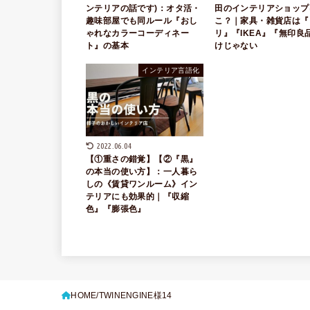
ンテリアの話です)：オタ活・
田のインテリアショップ
趣味部屋でも同ルール『おし
こ？｜家具・雑貨店は『
ゃれなカラーコーディネー
リ』『IKEA』『無印良
ト』の基本
けじゃない
インテリア言語化
2022.06.04
【①重さの錯覚】【②『黒』
の本当の使い方】：一人暮ら
しの《賃貸ワンルーム》イン
テリアにも効果的｜『収縮
色』『膨張色』
HOME
TWINENGINE様14