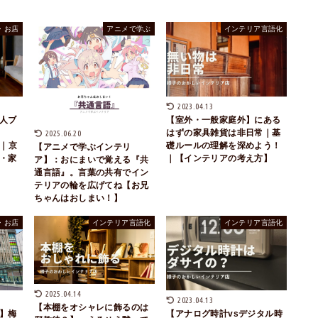
・お店
アニメで学ぶ
インテリア言語化
2023.04.13
人ブ
【室外・一般家庭外】にある
はずの家具雑貨は非日常｜基
2025.06.20
説｜京
礎ルールの理解を深めよう！
【アニメで学ぶインテリ
・家
｜【インテリアの考え方】
ア】：おにまいで覚える『共
通言語』。言葉の共有でイン
テリアの輪を広げてね【お兄
ちゃんはおしまい！】
・お店
インテリア言語化
インテリア言語化
2025.04.14
2023.04.13
【本棚をオシャレに飾るのは
】梅
【アナログ時計vsデジタル時