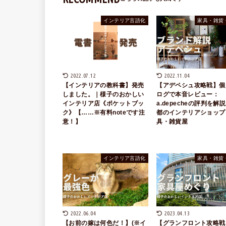
インテリア言語化
家具・雑貨
2022.07.12
2022.11.04
【インテリアの教科書】発売
【アデペシュ攻略戦】個
しました。｜様子のおかしい
ログで本音レビュー：
インテリア店《ポケットブッ
a.depecheの評判を解
ク》【……※有料noteです注
都のインテリアショップ
意！】
具・雑貨屋
インテリア言語化
家具・雑貨
2022.06.04
2023.04.13
【お前の嫁は何色だ！】(※イ
【グランフロント攻略戦