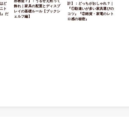
邪教徒？】：うるせえ黙って
はど
計】：どっちがおしゃれ？｜
飾れ｜家具の配置とディスプ
ニト
『①勘違いが多い家具選びの
レイの基礎ルール【ブックシ
品』だ
コツ』『②雑貨・家電のレト
ェルフ編】
ロ感の秘密』