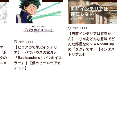
2025.04.14
【男前インテリアは存在せ
ん】：じゃあどんな意味でど
2025.04.14
んな部屋なの？＝RoomClip
マ
【ヒロアカで学ぶインテリ
の『タグ』です｜【インダス
『お
ア】：バウハウスの家具と
トリアル】
クの
『Bauhauslers｜バウホイス
ニメ
ラー』｜【僕のヒーローアカ
デミア】