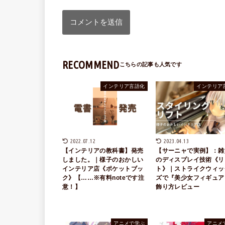
RECOMMEND
インテリア言語化
インテリア
2022.07.12
2023.04.13
【インテリアの教科書】発売
【サーニャで実例】：雑
しました。｜様子のおかしい
のディスプレイ技術《リ
インテリア店《ポケットブッ
ト》｜ストライクウィッ
ク》【……※有料noteです注
ズで『美少女フィギュア
意！】
飾り方レビュー
アニメで学ぶ
アニメ