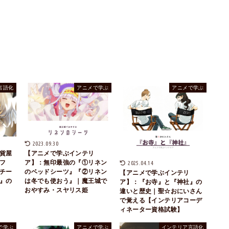
言語化
アニメで学ぶ
アニメで学ぶ
2023.09.30
貨屋
【アニメで学ぶインテリ
フ
ア】：無印最強の『①リネン
2025.04.14
チー
のベッドシーツ』『②リネン
【アニメで学ぶインテリ
』の
は冬でも使おう』｜魔王城で
ア】：『お寺』と『神社』の
おやすみ・スヤリス姫
違いと歴史｜聖☆おにいさん
で覚える【インテリアコーデ
ィネーター資格試験】
で学ぶ
アニメで学ぶ
インテリア言語化