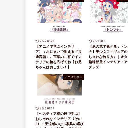
2025.06.20
2023.04.13
【アニメで学ぶインテリ
【あの花で覚える：トン
ア】：おにまいで覚える『共
ナ】美少女フィギュアの
通言語』。言葉の共有でイン
しゃれな飾り方』｜オタ
テリアの輪を広げてね【お兄
趣味部屋インテリア・ア
ちゃんはおしまい！】
グッズ
アニメで学ぶ
2022.03.17
【ヘスティア様の紐で学ぶ】
おしゃれなインテリア《その
2》：圧迫感のない家具の選び