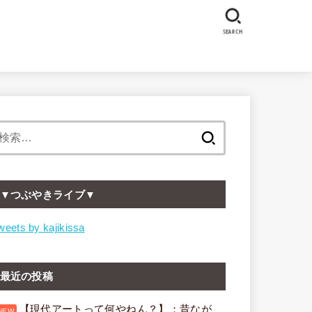
SEARCH
検
索:
▼つぶやきライブ▼
weets by kajikissa
最近の投稿
【現代アートって何やねん？】：昔なが