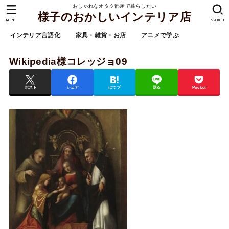
おしゃれなオタク部屋で暮らしたい
様子のおかしいインテリア店
MENU
SEARCH
インテリア言語化
家具・雑貨・お店
アニメで学ぶ
Wikipedia様コレッジョ09
ポスト
シェア
はてブ
送る
Pocket