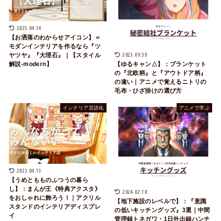
2025.04.14
【お洒落のわからせアイコン】＝
モダンインテリアを作るなら『ツ
2023.09.30
ヤツヤ』『大理石』｜【スタイル
解説-modern】
【ゆるキャン△】：ブランケット
の『北欧柄』と『アウトドア柄』
の違い｜アニメで覚えるニトリの
毛布・ひざ掛けの選び方
インテリア言語化
アニメで学ぶ
2023.04.13
【うめともものふつうの暮ら
し】：まんが王《特典アクスタ》
2024.02.18
をおしゃれに飾ろう！｜アクリル
【地下施設のレベルで】：『意識
スタンドのインテリアディスプレ
の低いキッチングッズ』3選｜中間
イ
管理録トネガワ・1日外出録ハンチ