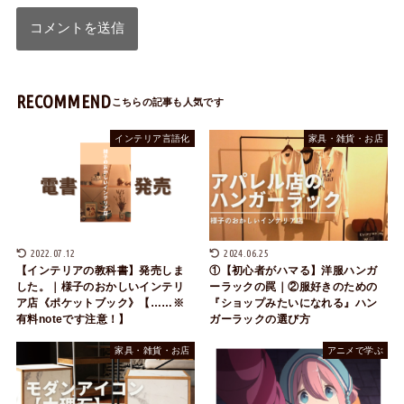
RECOMMEND
インテリア言語化
家具・雑貨・お店
2022.07.12
2024.06.25
【インテリアの教科書】発売しま
①【初心者がハマる】洋服ハンガ
した。｜様子のおかしいインテリ
ーラックの罠｜②服好きのための
ア店《ポケットブック》【……※
『ショップみたいになれる』ハン
有料noteです注意！】
ガーラックの選び方
家具・雑貨・お店
アニメで学ぶ