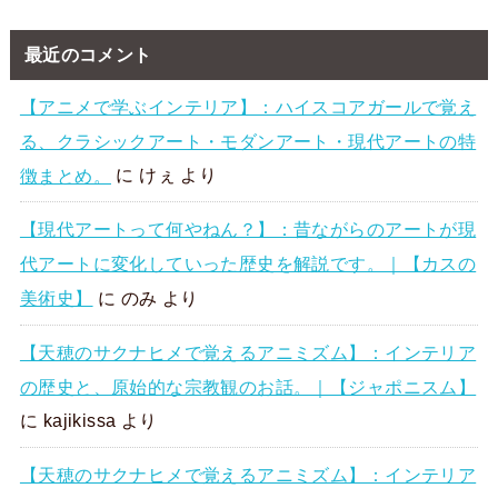
最近のコメント
【アニメで学ぶインテリア】：ハイスコアガールで覚え
る、クラシックアート・モダンアート・現代アートの特
徴まとめ。
に
けぇ
より
【現代アートって何やねん？】：昔ながらのアートが現
代アートに変化していった歴史を解説です。｜【カスの
美術史】
に
のみ
より
【天穂のサクナヒメで覚えるアニミズム】：インテリア
の歴史と、原始的な宗教観のお話。｜【ジャポニスム】
に
kajikissa
より
【天穂のサクナヒメで覚えるアニミズム】：インテリア