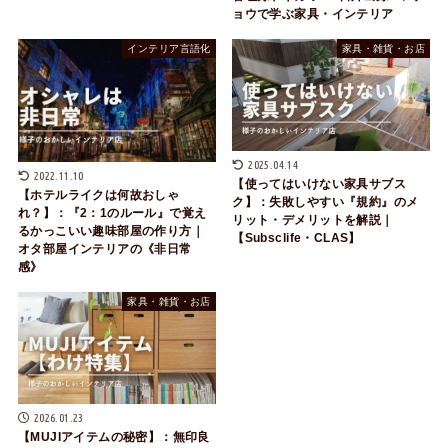
ョウで学ぶ家具・インテリア
インテリア言語化
家具・雑貨・お店
2025.04.14
2022.11.10
【使ってはいけない家具サブス
【ホテルライクは何故おしゃ
ク】：失敗しやすい『規約』のメ
れ？】：『2：1のルール』で覚え
リット・デメリットを解説｜
るかっこいい趣味部屋の作り方｜
【Subsclife・CLAS】
オタ部屋インテリアの《非日常
感》
家具・雑貨・お店
2026.01.23
【MUJIアイテムの秘密】：無印良