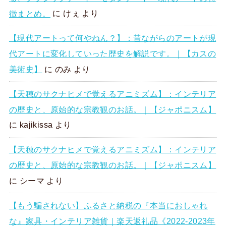
徴まとめ。
に
けぇ
より
【現代アートって何やねん？】：昔ながらのアートが現
代アートに変化していった歴史を解説です。｜【カスの
美術史】
に
のみ
より
【天穂のサクナヒメで覚えるアニミズム】：インテリア
の歴史と、原始的な宗教観のお話。｜【ジャポニスム】
に
kajikissa
より
【天穂のサクナヒメで覚えるアニミズム】：インテリア
の歴史と、原始的な宗教観のお話。｜【ジャポニスム】
に
シーマ
より
【もう騙されない】ふるさと納税の『本当におしゃれ
な』家具・インテリア雑貨｜楽天返礼品《2022-2023年