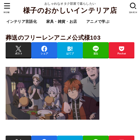
おしゃれなオタク部屋で暮らしたい
様子のおかしいインテリア店
MENU
SEARCH
インテリア言語化
家具・雑貨・お店
アニメで学ぶ
葬送のフリーレンアニメ公式様103
ポスト
シェア
はてブ
送る
Pocket