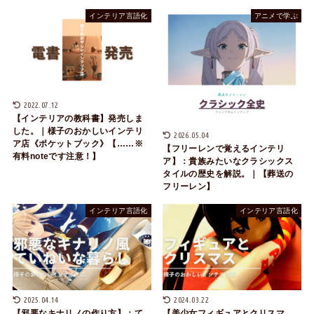
インテリア言語化
アニメで学ぶ
2022.07.12
【インテリアの教科書】発売しま
した。｜様子のおかしいインテリ
2026.05.04
ア店《ポケットブック》【……※
【フリーレンで覚えるインテリ
有料noteです注意！】
ア】：貴族みたいなクラシックス
タイルの歴史を解説。｜【葬送の
フリーレン】
インテリア言語化
インテリア言語化
2025.04.14
2024.03.22
【邪悪なキナリノの作り方】：て
【美少女フィギュアとクリスマ