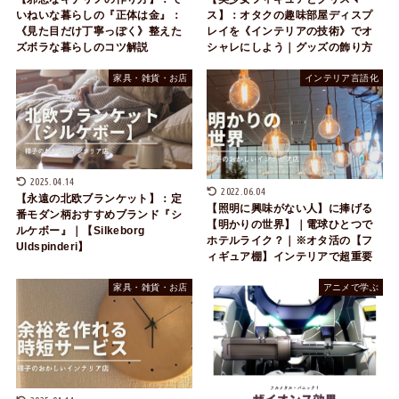
いねいな暮らしの『正体は金』：
ス】：オタクの趣味部屋ディスプ
《見た目だけ丁寧っぽく》整えた
レイを《インテリアの技術》でオ
ズボラな暮らしのコツ解説
シャレにしよう｜グッズの飾り方
家具・雑貨・お店
インテリア言語化
2025.04.14
2022.06.04
【永遠の北欧ブランケット】：定
【照明に興味がない人】に捧げる
番モダン柄おすすめブランド『シ
【明かりの世界】｜電球ひとつで
ルケボー』｜【Silkeborg
ホテルライク？｜※オタ活の【フ
Uldspinderi】
ィギュア棚】インテリアで超重要
家具・雑貨・お店
アニメで学ぶ