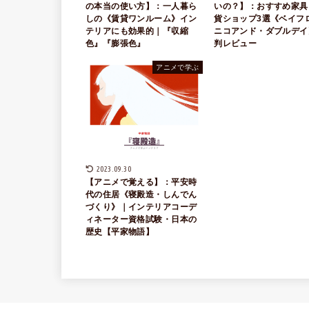
の本当の使い方】：一人暮ら
いの？】：おすすめ家具
しの《賃貸ワンルーム》イン
貨ショップ3選《ベイフ
テリアにも効果的｜『収縮
ニコアンド・ダブルデイ
色』『膨張色』
判レビュー
アニメで学ぶ
2023.09.30
【アニメで覚える】：平安時
代の住居《寝殿造・しんでん
づくり》｜インテリアコーデ
ィネーター資格試験・日本の
歴史【平家物語】