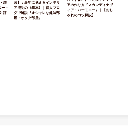
・雑
照】：最初に覚えるインテリ
アの作り方『スカンディナヴ
ロー・
ア照明の《基本》｜個人ブロ
ィア・ハーモニー』｜【おし
》評
グで解説『オシャレな趣味部
ゃれのコツ解説】
屋・オタク部屋』