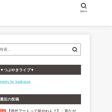
SEARCH
検
索:
▼つぶやきライブ▼
weets by kajikissa
最近の投稿
【現代アートって何やねん？】：昔なが