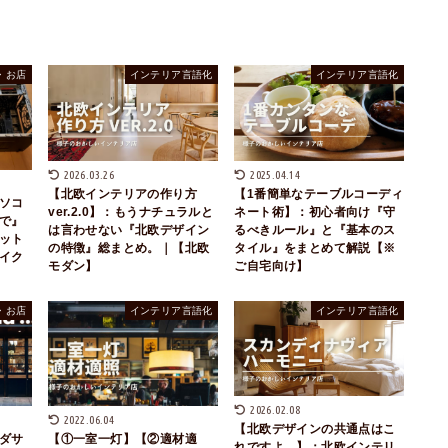
・お店
インテリア言語化
インテリア言語化
2026.03.26
2025.04.14
【北欧インテリアの作り方
【1番簡単なテーブルコーディ
ソコ
ver.2.0】：もうナチュラルと
ネート術】：初心者向け『守
で』
は言わせない『北欧デザイン
るべきルール』と『基本のス
ット
の特徴』総まとめ。｜【北欧
タイル』をまとめて解説【※
イク
モダン】
ご自宅向け】
・お店
インテリア言語化
インテリア言語化
2026.02.08
2022.06.04
【北欧デザインの共通点はこ
ダサ
【①一室一灯】【②適材適
れですよ。】：北欧インテリ