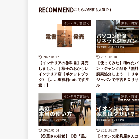
RECOMMEND
インテリア言語化
家具・雑貨
2022.07.12
2023.07.30
【インテリアの教科書】発売
【使ってみた】壊れたパ
しました。｜様子のおかしい
ン・ジャンク品を『無料
インテリア店《ポケットブッ
廃棄処分しよう！｜リネ
ク》【……※有料noteです注
ジャパンで中古ＰＣリサ
意！】
ル
インテリア言語化
家具・雑貨
2022.06.04
2023.06.28
【①重さの錯覚】【②『黒』
【イオンの家具屋さんは