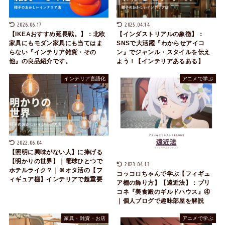
2026.06.17
2025.04.14
【IKEAおすすめ延長戦。】：北欧
【インダストリアルの象徴】：
家具にもモダン家具にも当てはま
SNSで大活躍『わからせアイコ
らない『インテリア雑貨・その
ン』でジャンル・スタイルを伝え
他』の良品紹介です。
よう！【インテリアあるある】
インテリア言語化
アニメで学ぶ
2022.06.04
【照明に興味がない人】に捧げる
【明かりの世界】｜電球ひとつで
2023.04.13
ホテルライク？｜※オタ活の【フ
コッコロちゃんで学ぶ【フィギュ
ィギュア棚】インテリアで超重要
ア棚の飾り方】【遠近法】：プリ
コネ『美食殿のギルドハウス』④
｜個人ブログで趣味部屋を解説
家具・雑貨・お店
アニメで学ぶ