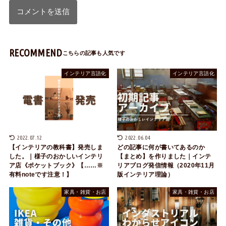
RECOMMEND
インテリア言語化
インテリア言語化
2022.07.12
2022.06.04
【インテリアの教科書】発売しま
どの記事に何が書いてあるのか
した。｜様子のおかしいインテリ
【まとめ】を作りました｜インテ
ア店《ポケットブック》【……※
リアブログ発信情報（2020年11月
有料noteです注意！】
版インテリア理論）
家具・雑貨・お店
家具・雑貨・お店