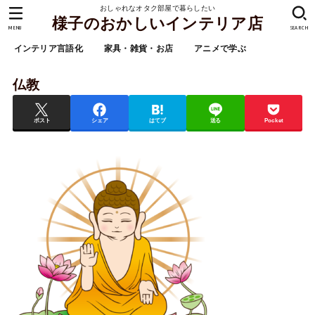
おしゃれなオタク部屋で暮らしたい
様子のおかしいインテリア店
MENU
SEARCH
インテリア言語化
家具・雑貨・お店
アニメで学ぶ
仏教
ポスト
シェア
はてブ
送る
Pocket