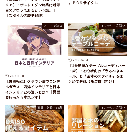
古ＰＣリサイクル
リア】：ポストモダン建築は断頭
台のアウラであるという話。｜
【スタイルの歴史解説】
アニメで学ぶ
インテリア言語化
2025.04.14
【1番簡単なテーブルコーディネー
ト術】：初心者向け『守るべきル
2023.09.30
ール』と『基本のスタイル』をま
とめて解説【※ご自宅向け】
【無職転生】クラウン法でロンデ
ルガラス｜西洋インテリアと日本
インテリアとの違いとは？【異世
界行ったら本気だす】
家具・雑貨・お店
インテリア言語化