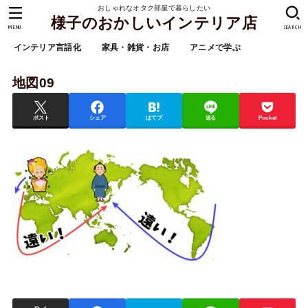
おしゃれなオタク部屋で暮らしたい
様子のおかしいインテリア店
MENU
SEARCH
インテリア言語化
家具・雑貨・お店
アニメで学ぶ
地図09
ポスト
シェア
はてブ
送る
Pocket