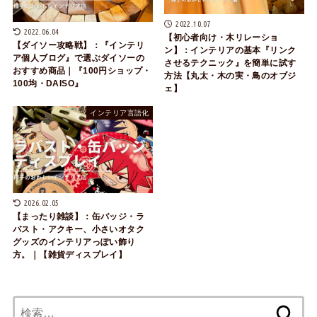
2022.10.07
2022.06.04
【初心者向け・木リレーショ
【ダイソー攻略戦】：『インテリ
ン】：インテリアの基本『リンク
ア個人ブログ』で選ぶダイソーの
させるテクニック』を簡単に試す
おすすめ商品｜『100円ショップ・
方法【丸太・木の実・鳥のオブジ
100均・DAISO』
ェ】
インテリア言語化
2026.02.05
【まったり雑談】：缶バッジ・ラ
バスト・アクキー、小さいオタク
グッズのインテリアっぽい飾り
方。｜【雑貨ディスプレイ】
検