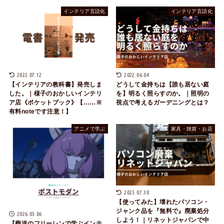
インテリア言語化
インテリア言語化
2022.07.12
2022.06.04
【インテリアの教科書】発売しま
どうして金持ちは【誰も居ない庭
した。｜様子のおかしいインテリ
を】明るく照らすのか。｜照明の
ア店《ポケットブック》【……※
視点で考えるガーデニングとは？
有料noteです注意！】
アニメで学ぶ
家具・雑貨・お店
2023.07.30
【使ってみた】壊れたパソコン・
ジャンク品を『無料で』廃棄処分
2026.03.06
しよう！｜リネットジャパンで中
【葬送のフリーレンで学ぶインテ