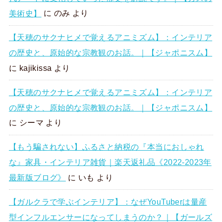
美術史】
に
のみ
より
【天穂のサクナヒメで覚えるアニミズム】：インテリア
の歴史と、原始的な宗教観のお話。｜【ジャポニスム】
に
kajikissa
より
【天穂のサクナヒメで覚えるアニミズム】：インテリア
の歴史と、原始的な宗教観のお話。｜【ジャポニスム】
に
シーマ
より
【もう騙されない】ふるさと納税の『本当におしゃれ
な』家具・インテリア雑貨｜楽天返礼品《2022-2023年
最新版ブログ》
に
いも
より
【ガルクラで学ぶインテリア】：なぜYouTuberは量産
型インフルエンサーになってしまうのか？｜【ガールズ