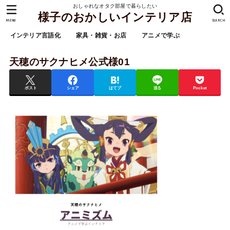
おしゃれなオタク部屋で暮らしたい
様子のおかしいインテリア店
MENU
SEARCH
インテリア言語化
家具・雑貨・お店
アニメで学ぶ
天穂のサクナヒメ公式様01
ポスト
シェア
はてブ
送る
Pocket