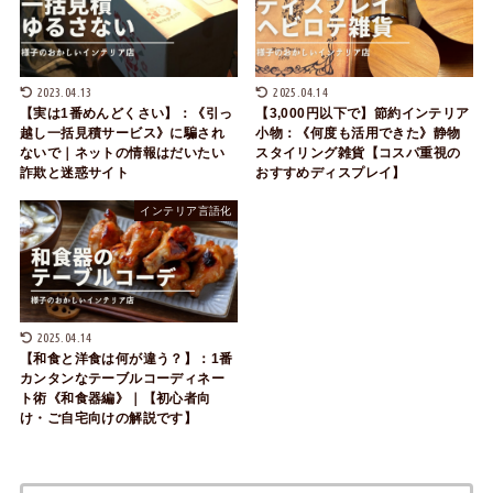
2023.04.13
2025.04.14
【実は1番めんどくさい】：《引っ
【3,000円以下で】節約インテリア
越し一括見積サービス》に騙され
小物：《何度も活用できた》静物
ないで｜ネットの情報はだいたい
スタイリング雑貨【コスパ重視の
詐欺と迷惑サイト
おすすめディスプレイ】
インテリア言語化
2025.04.14
【和食と洋食は何が違う？】：1番
カンタンなテーブルコーディネー
ト術《和食器編》｜【初心者向
け・ご自宅向けの解説です】