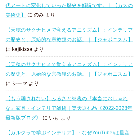
代アートに変化していった歴史を解説です。｜【カスの
美術史】
に
のみ
より
【天穂のサクナヒメで覚えるアニミズム】：インテリア
の歴史と、原始的な宗教観のお話。｜【ジャポニスム】
に
kajikissa
より
【天穂のサクナヒメで覚えるアニミズム】：インテリア
の歴史と、原始的な宗教観のお話。｜【ジャポニスム】
に
シーマ
より
【もう騙されない】ふるさと納税の『本当におしゃれ
な』家具・インテリア雑貨｜楽天返礼品《2022-2023年
最新版ブログ》
に
いも
より
【ガルクラで学ぶインテリア】：なぜYouTuberは量産