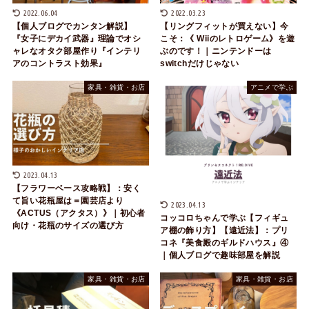
2022.06.04
2022.03.23
【個人ブログでカンタン解説】
【リングフィットが買えない】今
『女子にデカイ武器』理論でオシ
こそ：《 Wiiのレトロゲーム》を遊
ャレなオタク部屋作り『インテリ
ぶのです！｜ニンテンドーは
アのコントラスト効果』
switchだけじゃない
家具・雑貨・お店
アニメで学ぶ
2023.04.13
【フラワーベース攻略戦】：安く
て旨い花瓶屋は＝園芸店より
2023.04.13
《ACTUS（アクタス）》｜初心者
コッコロちゃんで学ぶ【フィギュ
向け・花瓶のサイズの選び方
ア棚の飾り方】【遠近法】：プリ
コネ『美食殿のギルドハウス』④
｜個人ブログで趣味部屋を解説
家具・雑貨・お店
家具・雑貨・お店