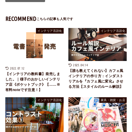
RECOMMEND
インテリア言語化
インテリア言語化
2025.04.14
2022.07.12
【誰も教えてくれない】カフェ風
【インテリアの教科書】発売しま
インテリアの作り方：インダスト
した。｜様子のおかしいインテリ
リアルを『カフェ風に変化』させ
ア店《ポケットブック》【……※
る方法【スタイルのルール解説】
有料noteです注意！】
インテリア言語化
家具・雑貨・お店