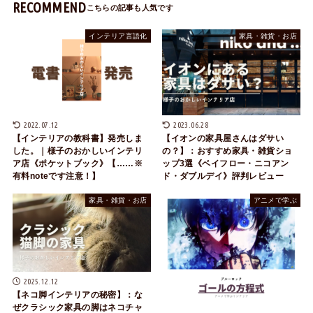
RECOMMEND
インテリア言語化
家具・雑貨・お店
2022.07.12
2023.06.28
【インテリアの教科書】発売しま
【イオンの家具屋さんはダサい
した。｜様子のおかしいインテリ
の？】：おすすめ家具・雑貨ショ
ア店《ポケットブック》【……※
ップ3選《ベイフロー・ニコアン
有料noteです注意！】
ド・ダブルデイ》評判レビュー
家具・雑貨・お店
アニメで学ぶ
2025.12.12
【ネコ脚インテリアの秘密】：な
ぜクラシック家具の脚はネコチャ