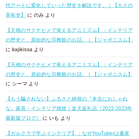
代アートに変化していった歴史を解説です。｜【カスの
美術史】
に
のみ
より
【天穂のサクナヒメで覚えるアニミズム】：インテリア
の歴史と、原始的な宗教観のお話。｜【ジャポニスム】
に
kajikissa
より
【天穂のサクナヒメで覚えるアニミズム】：インテリア
の歴史と、原始的な宗教観のお話。｜【ジャポニスム】
に
シーマ
より
【もう騙されない】ふるさと納税の『本当におしゃれ
な』家具・インテリア雑貨｜楽天返礼品《2022-2023年
最新版ブログ》
に
いも
より
【ガルクラで学ぶインテリア】：なぜYouTuberは量産