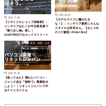
2025.04.29
2022.11.04
【ホテルライクに騙される
【リサイクルショップ攻略戦】：
な！】：インテリア業界にそんな
インテリアおたくが中古家具屋で
スタイルは存在せん。【おしゃれ
『掘り出し物』探し｜
のコツ解説 =Hotel like】
2ndSTREET/セカンドストリート
家具・雑貨・お店
2023.07.30
【使ってみた】壊れたパソコン・
ジャンク品を『無料で』廃棄処分
しよう！｜リネットジャパンで中
古ＰＣリサイクル