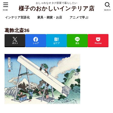
おしゃれなオタク部屋で暮らしたい
様子のおかしいインテリア店
MENU
SEARCH
インテリア言語化
家具・雑貨・お店
アニメで学ぶ
葛飾北斎36
ポスト
シェア
はてブ
送る
Pocket