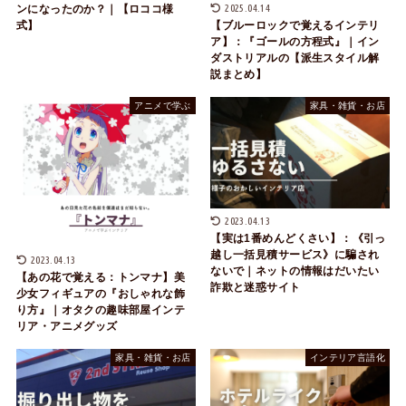
2025.04.14
ンになったのか？｜【ロココ様
式】
【ブルーロックで覚えるインテリ
ア】：『ゴールの方程式』｜イン
ダストリアルの【派生スタイル解
説まとめ】
アニメで学ぶ
家具・雑貨・お店
2023.04.13
【実は1番めんどくさい】：《引っ
越し一括見積サービス》に騙され
2023.04.13
ないで｜ネットの情報はだいたい
【あの花で覚える：トンマナ】美
詐欺と迷惑サイト
少女フィギュアの『おしゃれな飾
り方』｜オタクの趣味部屋インテ
リア・アニメグッズ
家具・雑貨・お店
インテリア言語化