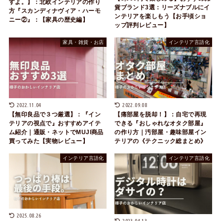
すよ。】：北欧インテリアの作り
貨ブランド3選：リーズナブルにイ
方『スカンディナヴィア・ハーモ
ンテリアを楽しもう【お手頃ショ
ニー②』：【家具の歴史編】
ップ評判レビュー】
家具・雑貨・お店
インテリア言語化
2022.11.04
2022.09.08
【無印良品で３つ厳選】：『イン
【痛部屋を脱却！】：自宅で再現
テリアの視点で』おすすめアイテ
できる『おしゃれなオタク部屋』
ム紹介｜通販・ネットでMUJI商品
の作り方｜汚部屋・趣味部屋イン
買ってみた【実物レビュー】
テリアの《テクニック総まとめ》
インテリア言語化
インテリア言語化
2025.08.26
2023.04.13