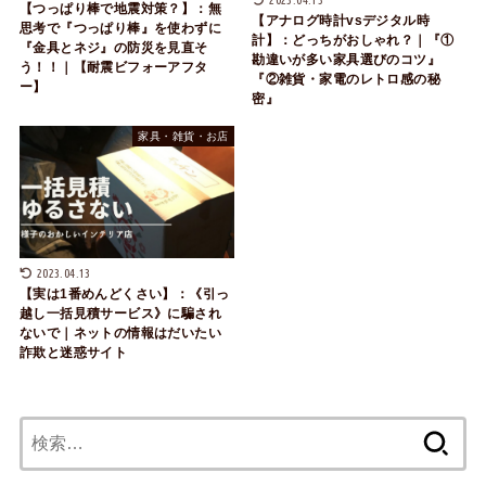
【つっぱり棒で地震対策？】：無
【アナログ時計vsデジタル時
思考で『つっぱり棒』を使わずに
計】：どっちがおしゃれ？｜『①
『金具とネジ』の防災を見直そ
勘違いが多い家具選びのコツ』
う！！｜【耐震ビフォーアフタ
『②雑貨・家電のレトロ感の秘
ー】
密』
家具・雑貨・お店
2023.04.13
【実は1番めんどくさい】：《引っ
越し一括見積サービス》に騙され
ないで｜ネットの情報はだいたい
詐欺と迷惑サイト
検
索: