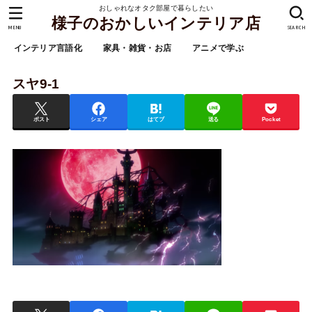
おしゃれなオタク部屋で暮らしたい
様子のおかしいインテリア店
MENU
SEARCH
インテリア言語化
家具・雑貨・お店
アニメで学ぶ
スヤ9-1
ポスト
シェア
はてブ
送る
Pocket