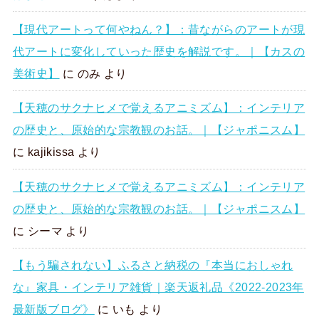
【現代アートって何やねん？】：昔ながらのアートが現
代アートに変化していった歴史を解説です。｜【カスの
美術史】
に
のみ
より
【天穂のサクナヒメで覚えるアニミズム】：インテリア
の歴史と、原始的な宗教観のお話。｜【ジャポニスム】
に
kajikissa
より
【天穂のサクナヒメで覚えるアニミズム】：インテリア
の歴史と、原始的な宗教観のお話。｜【ジャポニスム】
に
シーマ
より
【もう騙されない】ふるさと納税の『本当におしゃれ
な』家具・インテリア雑貨｜楽天返礼品《2022-2023年
最新版ブログ》
に
いも
より