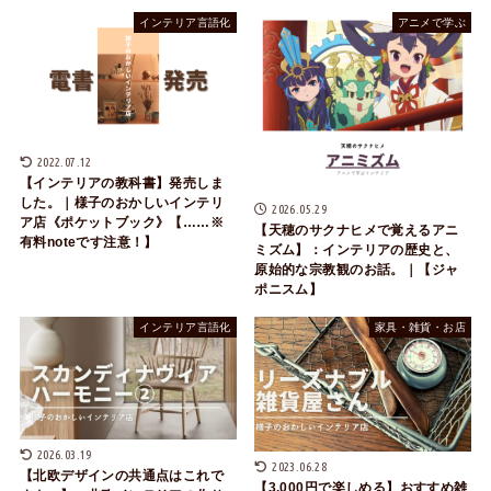
インテリア言語化
アニメで学ぶ
2022.07.12
【インテリアの教科書】発売しま
した。｜様子のおかしいインテリ
2026.05.29
ア店《ポケットブック》【……※
【天穂のサクナヒメで覚えるアニ
有料noteです注意！】
ミズム】：インテリアの歴史と、
原始的な宗教観のお話。｜【ジャ
ポニスム】
インテリア言語化
家具・雑貨・お店
2026.03.19
2023.06.28
【北欧デザインの共通点はこれで
【3,000円で楽しめる】おすすめ雑